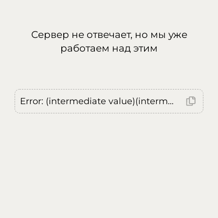
Сервер не отвечает, но мы уже
работаем над этим
Error: (intermediate value)(intermediate value)(intermediate value).replaceAll is not a function