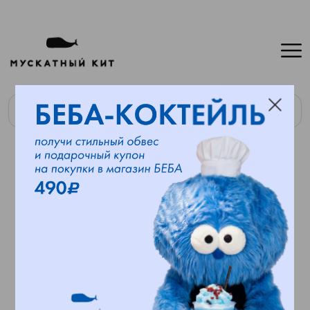
Найти
Наименования
К
Б
Ж
У
Тапасы
Тар-тар из тунца
259
19.33
3.36
37.1
Тар-тар из лосося
290
23.73
18.42
7.11
Тар-тар из говядины
432
17.74
38.83
1.9
Паштет из копченной
341
16.02
19.4
25
курицы