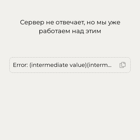
Сервер не отвечает, но мы уже
работаем над этим
Error: (intermediate value)(intermediate value)(intermediate value).replaceAll is not a function