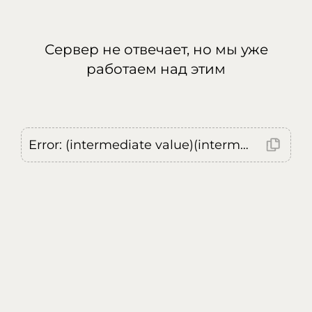
Сервер не отвечает, но мы уже
работаем над этим
Error: (intermediate value)(intermediate value)(intermediate value).replaceAll is not a function