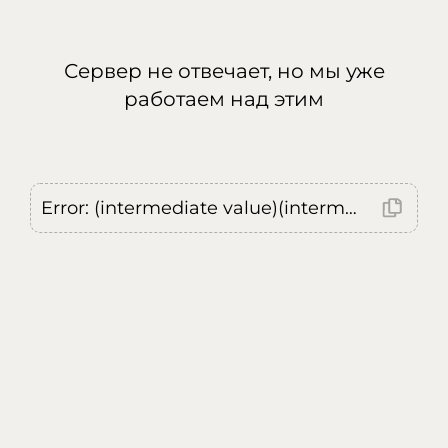
Сервер не отвечает, но мы уже
работаем над этим
Error: (intermediate value)(intermediate value)(intermediate value).replaceAll is not a function