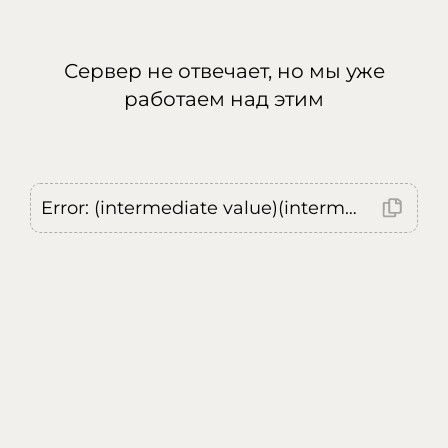
Сервер не отвечает, но мы уже
работаем над этим
Error: (intermediate value)(intermediate value)(intermediate value).replaceAll is not a function