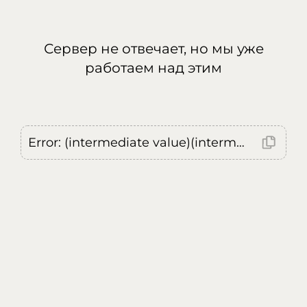
Сервер не отвечает, но мы уже
работаем над этим
Error: (intermediate value)(intermediate value)(intermediate value).replaceAll is not a function