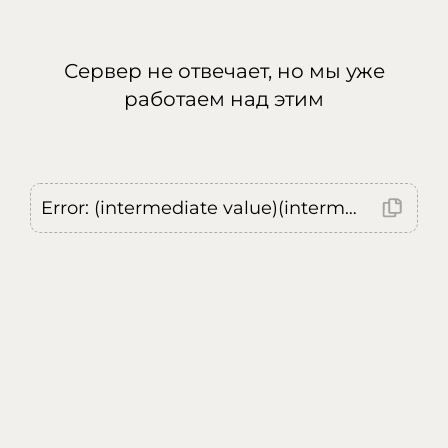
Сервер не отвечает, но мы уже
работаем над этим
Error: (intermediate value)(intermediate value)(intermediate value).replaceAll is not a function