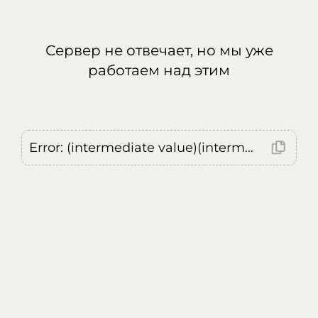
Сервер не отвечает, но мы уже
работаем над этим
Error: (intermediate value)(intermediate value)(intermediate value).replaceAll is not a function