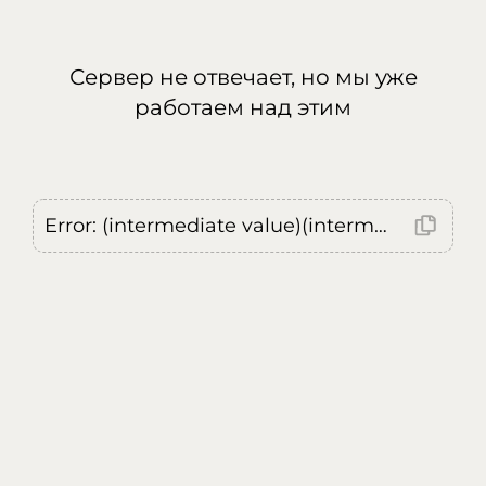
Сервер не отвечает, но мы уже
работаем над этим
Error: (intermediate value)(intermediate value)(intermediate value).replaceAll is not a function